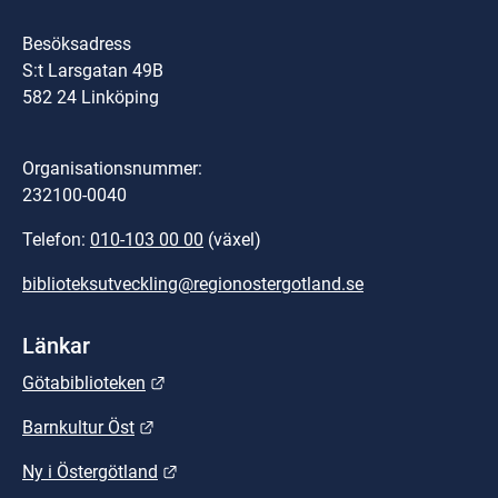
Besöksadress
S:t Larsgatan 49B
582 24 Linköping
Organisationsnummer:
232100-0040
Telefon: 
010-103 00 00
 (växel)
biblioteksutveckling@regionostergotland.se
Länkar
Länk till annan webbplats.
Götabiblioteken
Länk till annan webbplats.
Barnkultur Öst
Länk till annan webbplats.
Ny i Östergötland