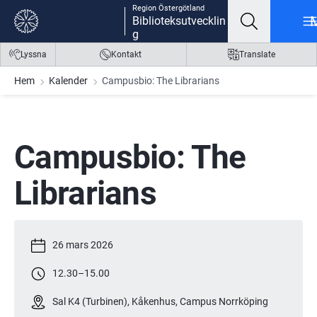
Region Östergötland
Gå till innehåll
Gå till meny
Gå till sidfot
Biblioteksutvecklin
g
Lyssna
Kontakt
Translate
Hem
Kalender
Campusbio: The Librarians
Campusbio: The 
Librarians
26 mars 2026
12.30
–
15.00
Sal K4 (Turbinen), Kåkenhus, Campus Norrköping