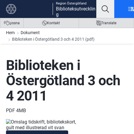
Region Östergötland
Gå till innehåll
Gå till meny
Gå till sidfot
Biblioteksutvecklin
g
Lyssna
Kontakt
Translate
Hem
Dokument
Biblioteken i Östergötland 3 och 4 2011 (pdf)
Biblioteken i 
Östergötland 3 och 
4 2011
PDF 4MB