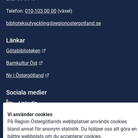
Telefon: 
010-103 00 00
 (växel)
biblioteksutveckling@regionostergotland.se
Länkar
Länk till annan webbplats.
Götabiblioteken
Länk till annan webbplats.
Barnkultur Öst
Länk till annan webbplats.
Ny i Östergötland
Sociala medier
LinkedIn
Vi använder cookies
Youtube
På Region Östergötlands webbplatser används cookies
bland annat för anonym statistik. Du hjälper oss att göra en
bättre webbplats om du accepterar cookies.