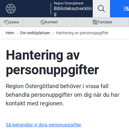
Region Östergötland
Gå till innehåll
Gå till meny
Gå till sidfot
Biblioteksutvecklin
g
Lyssna
Kontakt
Translate
Hem
Om webbplatsen
Hantering av personuppgifter
Hantering av 
personuppgifter
Region Östergötland behöver i vissa fall 
behandla personuppgifter om dig när du har 
kontakt med regionen.
Så behandlar vi dina personuppgifter 