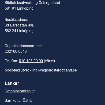
Biblioteksutveckling Östergötland
581 91 Linköping
Besöksadress
S:t Larsgatan 49B
582 24 Linköping
Organisationsnummer:
232100-0040
Telefon: 
010-103 00 00
 (växel)
biblioteksutveckling@regionostergotland.se
Länkar
Länk till annan webbplats.
Götabiblioteken
Länk till annan webbplats.
Barnkultur Öst