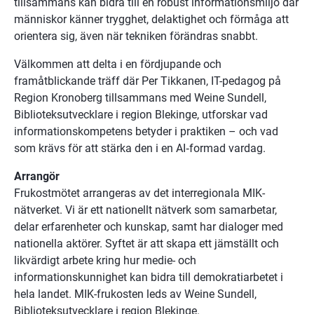
tillsammans kan bidra till en robust informationsmiljö där 
människor känner trygghet, delaktighet och förmåga att 
orientera sig, även när tekniken förändras snabbt.
Välkommen att delta i en fördjupande och 
framåtblickande träff där Per Tikkanen, IT-pedagog på 
Region Kronoberg tillsammans med Weine Sundell, 
Biblioteksutvecklare i region Blekinge, utforskar vad 
informationskompetens betyder i praktiken – och vad 
som krävs för att stärka den i en AI‑formad vardag.
Arrangör
Frukostmötet arrangeras av det interregionala MIK-
nätverket. Vi är ett nationellt nätverk som samarbetar, 
delar erfarenheter och kunskap, samt har dialoger med 
nationella aktörer. Syftet är att skapa ett jämställt och 
likvärdigt arbete kring hur medie- och 
informationskunnighet kan bidra till demokratiarbetet i 
hela landet. MIK-frukosten leds av Weine Sundell, 
Biblioteksutvecklare i region Blekinge.