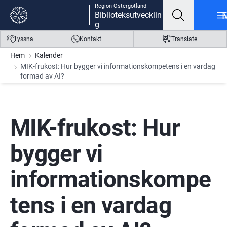
Region Östergötland
Gå till innehåll
Gå till meny
Gå till sidfot
Biblioteksutvecklin
g
Lyssna
Kontakt
Translate
Hem
Kalender
MIK-frukost: Hur bygger vi informationskompetens i en vardag
formad av AI?
MIK-frukost: Hur 
bygger vi 
informationskompe
tens i en vardag 