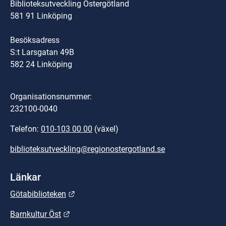
Biblioteksutveckling Östergötland
581 91 Linköping
Besöksadress
S:t Larsgatan 49B
582 24 Linköping
Organisationsnummer:
232100-0040
Telefon: 
010-103 00 00
 (växel)
biblioteksutveckling@regionostergotland.se
Länkar
Länk till annan webbplats.
Götabiblioteken
Länk till annan webbplats.
Barnkultur Öst