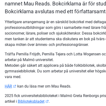
namnet Mau Reads. Bokcirklarna är för stud
Bokcirklarna avslutas med ett författarsamta
Ytterligare arrangemang är en särskild bokcirkel med deltagar
professionsutbildningar som görs i samarbete med lärare från
socionomer, lärare, poliser och sjuksköterskor. Dessa bokcirkla
men tanken är att studenterna ska diskutera en bok på tvärs o
skapa möten över ämnes- och professionsgränser.
Träffa Pernilla Fröjdh, Pernilla Tejera och Lotta Wogensen och
arbetar på Malmö universitet. 
Metoden går säkert att applicera på både folkbibliotek, skolbi
gymnasiebibliotek. Du som arbetar på universitet eller högs
vara med.
Länk till annan webbplats.
HÄR
 kan du läsa mer om Mau Reads.
2025 fick universitetsbiblioteket i Malmö Greta Renborgs pri
Länk till annan webbplats.
artikel i 
Biblioteksbladet
.