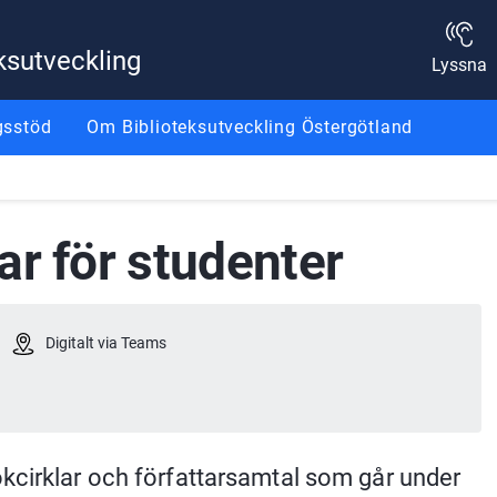
ksutveckling
Lyssna
gsstöd
Om Biblioteksutveckling Östergötland
ar för studenter
Digitalt via Teams
kcirklar och författarsamtal som går under 