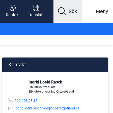
Sök
Meny
Kontakt
Translate
Kontakt
Ingrid Loeld Rasch
Biblioteksutvecklare
Biblioteksutveckling Östergötland
Telefonnummer:
010-103 93 15
E-
ingrid.loeld.rasch@regionostergotland.se
postadress: