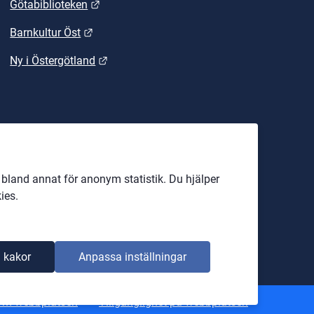
Länk till annan webbplats.
Götabiblioteken
Länk till annan webbplats.
Barnkultur Öst
Länk till annan webbplats.
Ny i Östergötland
land annat för anonym statistik. Du hjälper
ies.
 kakor
Anpassa inställningar
Om webbplatsen
Tillgänglighet på webbplatsen