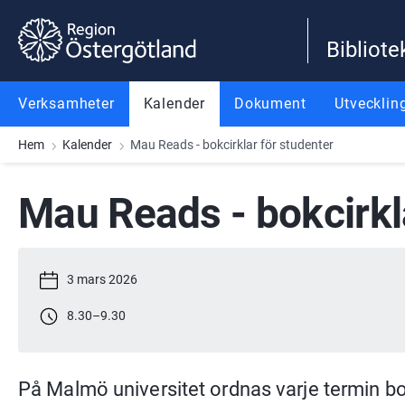
Gå till innehåll
Gå till meny
Gå till sidfot
Bibliote
Verksamheter
Kalender
Dokument
Utvecklin
Hem
Kalender
Mau Reads - bokcirklar för studenter
Mau Reads - bokcirkl
3 mars 2026
8.30
–
9.30
På Malmö universitet ordnas varje termin bo