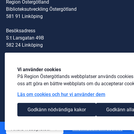
Region Östergötland
Biblioteksutveckling Östergötland
581 91 Linköping
Besöksadress
S:t Larsgatan 49B
582 24 Linköping
Organisationsnummer:
Vi använder cookies
232100-0040
På Region Östergötlands webbplatser används cookies b
Telefon: 
010-103 00 00
 (växel)
oss att göra en bättre webbplats om du accepterar cook
Läs om cookies och hur vi använder dem
biblioteksutveckling@regionostergotland.se
Godkänn nödvändiga kakor
Godkänn alla
Andra webbplatser
Information om cookies