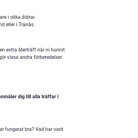
e i olika åldrar. 
nd eller i Tranås.
n extra återträff när ni hunnit 
testa metoden. Mellan träffarna går du Digiteket-kursen och gör vissa andra förberedelser. 
äler dig till alla träffar i 
ar fungerat bra? Vad har varit 