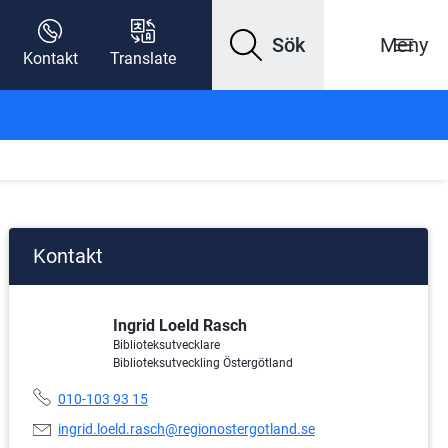
Sök
Meny
Kontakt
Translate
Kontakt
Ingrid Loeld Rasch
Biblioteksutvecklare
Biblioteksutveckling Östergötland
Telefonnummer:
010-103 93 15
E-
ingrid.loeld.rasch@regionostergotland.se
postadress: