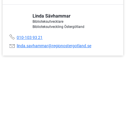
Linda Sävhammar
Biblioteksutvecklare
Biblioteksutveckling Östergötland
Telefonnummer:
010-103 93 21
E-
linda.savhammar@regionostergotland.se
postadress: