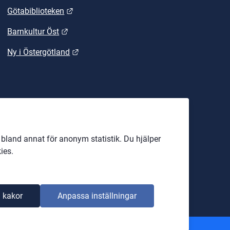
Länk till annan webbplats.
Götabiblioteken
Länk till annan webbplats.
Barnkultur Öst
Länk till annan webbplats.
Ny i Östergötland
land annat för anonym statistik. Du hjälper
ies.
 kakor
Anpassa inställningar
Om webbplatsen
Tillgänglighet på webbplatsen