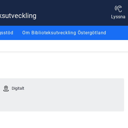
ksutveckling
Lyssna
gsstöd
Om Biblioteksutveckling Östergötland
Digitalt