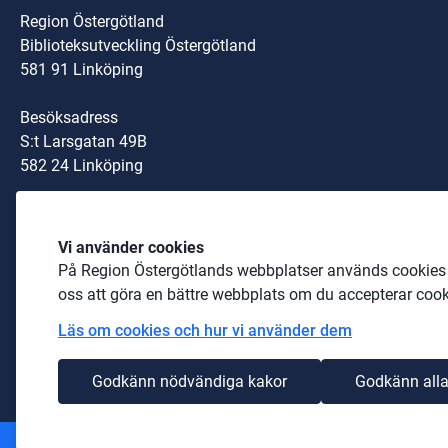
Region Östergötland
Biblioteksutveckling Östergötland
581 91 Linköping
Besöksadress
S:t Larsgatan 49B
582 24 Linköping
Organisationsnummer:
Vi använder cookies
232100-0040
På Region Östergötlands webbplatser används cookies b
Telefon: 
010-103 00 00
 (växel)
oss att göra en bättre webbplats om du accepterar cook
Läs om cookies och hur vi använder dem
biblioteksutveckling@regionostergotland.se
Godkänn nödvändiga kakor
Godkänn alla
Andra webbplatser
Information om cookies