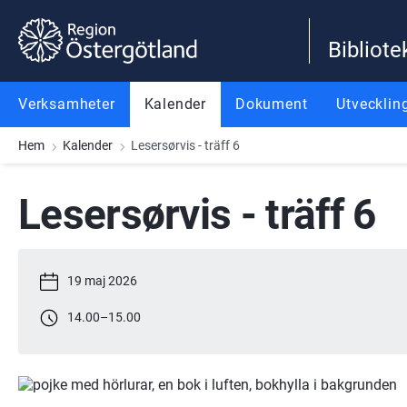
Gå till innehåll
Gå till meny
Gå till sidfot
Bibliote
Verksamheter
Kalender
Dokument
Utvecklin
Hem
Kalender
Lesersørvis - träff 6
Lesersørvis - träff 6
19 maj 2026
14.00
–
15.00