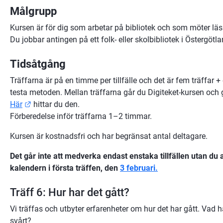
Målgrupp 
Kursen är för dig som arbetar på bibliotek och som möter läsar
Du jobbar antingen på ett folk- eller skolbibliotek i Östergötla
Tidsåtgång
Träffarna är på en timme per tillfälle och det är fem träffar + e
Länk till annan webbplats.
Här
 hittar du den.
Förberedelse inför träffarna 1–2 timmar.
Kursen är kostnadsfri och har begränsat antal deltagare.
Det går inte att medverka endast enstaka tillfällen utan du anm
kalendern i första träffen, den 
3 februari.
Träff 6: Hur har det gått?
Vi träffas och utbyter erfarenheter om hur det har gått. Vad h
svårt?