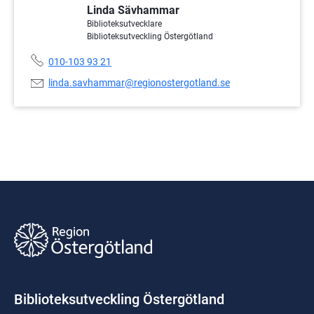
Linda Sävhammar
Biblioteksutvecklare
Biblioteksutveckling Östergötland
Telefonnummer:
010-103 93 21
E-
linda.savhammar@regionostergotland.se
postadress:
Biblioteksutveckling Östergötland