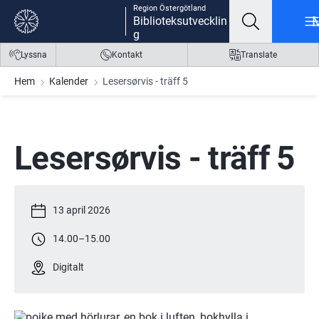
Region Östergötland
Gå till innehåll
Gå till meny
Gå till sidfot
Biblioteksutvecklin
g
Lyssna
Kontakt
Translate
Hem
Kalender
Lesersørvis - träff 5
Lesersørvis - träff 5
13 april 2026
14.00
–
15.00
Digitalt