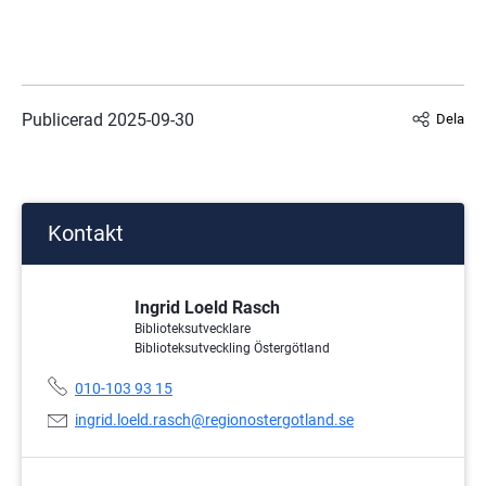
Publicerad 
2025-09-30
Dela
Kontakt
Ingrid Loeld Rasch
Biblioteksutvecklare
Biblioteksutveckling Östergötland
Telefonnummer:
010-103 93 15
E-
ingrid.loeld.rasch@regionostergotland.se
postadress: