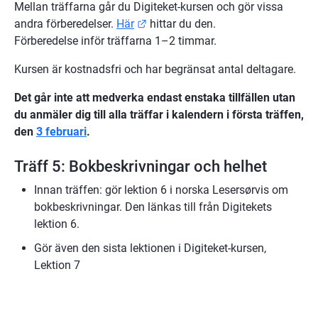
Mellan träffarna går du Digiteket-kursen och gör vissa 
Länk till annan webbplats.
andra förberedelser. 
Här
 hittar du den.
Förberedelse inför träffarna 1–2 timmar.
Kursen är kostnadsfri och har begränsat antal deltagare.
Det går inte att medverka endast enstaka tillfällen utan 
du anmäler dig till alla träffar i kalendern i första träffen, 
den 
3 februari
.
Träff 5: Bokbeskrivningar och helhet
Innan träffen: gör lektion 6 i norska Lesersørvis om 
bokbeskrivningar. Den länkas till från Digitekets 
lektion 6.
Gör även den sista lektionen i Digiteket-kursen, 
Lektion 7