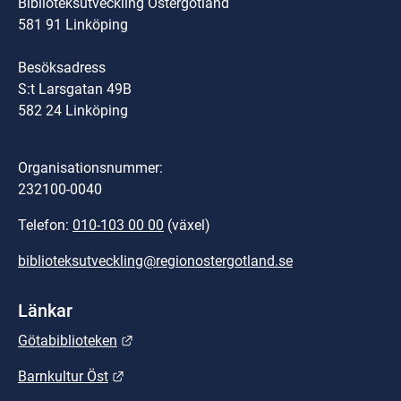
Biblioteksutveckling Östergötland
581 91 Linköping
Besöksadress
S:t Larsgatan 49B
582 24 Linköping
Organisationsnummer:
232100-0040
Telefon: 
010-103 00 00
 (växel)
biblioteksutveckling@regionostergotland.se
Länkar
Länk till annan webbplats.
Götabiblioteken
Länk till annan webbplats.
Barnkultur Öst