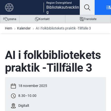
Region Östergötland
Gå till innehåll
Gå till meny
Gå till sidfot
Biblioteksutvecklin
g
Lyssna
Kontakt
Translate
Hem
Kalender
AI i folkbibliotekets praktik -Tillfälle 3
AI i folkbibliotekets 
praktik -Tillfälle 3
18 november 2025
8.30
–
10.00
Digitalt