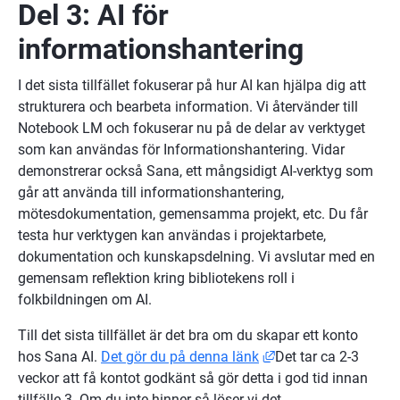
Del 3: AI för 
informationshantering
I det sista tillfället fokuserar på hur AI kan hjälpa dig att 
strukturera och bearbeta information. Vi återvänder till 
Notebook LM och fokuserar nu på de delar av verktyget 
som kan användas för Informationshantering. Vidar 
demonstrerar också Sana, ett mångsidigt AI-verktyg som 
går att använda till informationshantering, 
mötesdokumentation, gemensamma projekt, etc. Du får 
testa hur verktygen kan användas i projektarbete, 
dokumentation och kunskapsdelning. Vi avslutar med en 
gemensam reflektion kring bibliotekens roll i 
folkbildningen om AI.
Till det sista tillfället är det bra om du skapar ett konto 
Länk till annan webb
hos Sana AI. 
Det gör du på denna länk
Det tar ca 2-3 
veckor att få kontot godkänt så gör detta i god tid innan 
tillfälle 3. Om du inte hinner så löser vi det.