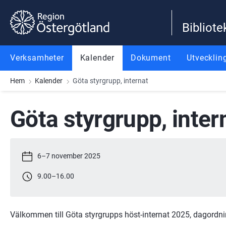
Gå till innehåll
Gå till meny
Gå till sidfot
Bibliote
Verksamheter
Kalender
Dokument
Utvecklin
Hem
Kalender
Göta styrgrupp, internat
Göta styrgrupp, inter
6
–
7 november 2025
9.00
–
16.00
Välkommen till Göta styrgrupps höst-internat 2025, dagordnin