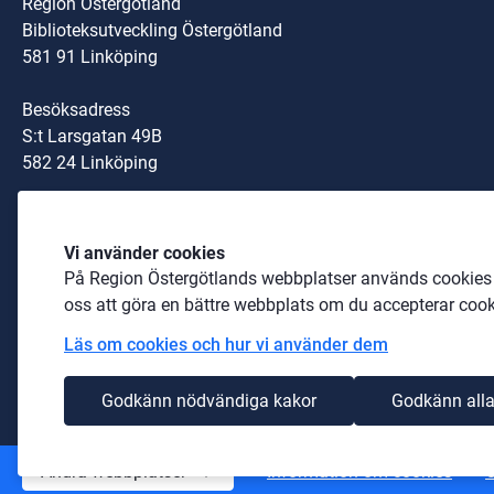
Region Östergötland
Biblioteksutveckling Östergötland
581 91 Linköping
Besöksadress
S:t Larsgatan 49B
582 24 Linköping
Organisationsnummer:
Vi använder cookies
232100-0040
På Region Östergötlands webbplatser används cookies b
Telefon: 
010-103 00 00
 (växel)
oss att göra en bättre webbplats om du accepterar cook
Läs om cookies och hur vi använder dem
biblioteksutveckling@regionostergotland.se
Godkänn nödvändiga kakor
Godkänn alla
Andra webbplatser
Information om cookies