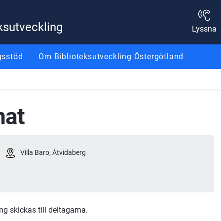
ksutveckling
Lyssna
gsstöd
Om Biblioteksutveckling Östergötland
nat
Villa Baro, Åtvidaberg
g skickas till deltagarna.