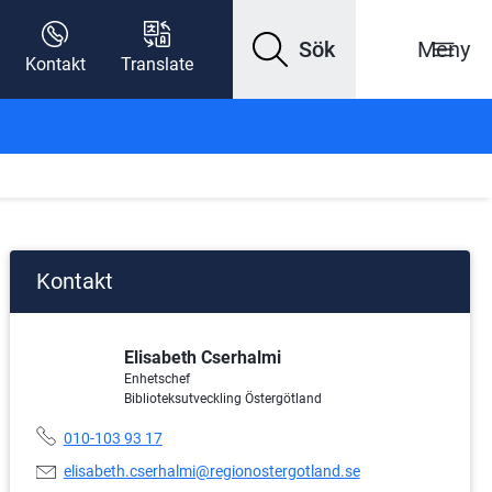
Sök
Meny
Kontakt
Translate
Kontakt
Elisabeth Cserhalmi
Enhetschef
Biblioteksutveckling Östergötland
Telefonnummer:
010-103 93 17
E-
elisabeth.cserhalmi@regionostergotland.se
postadress: