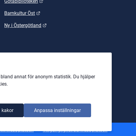
Länk till annan webbplats.
Götabiblioteken
Länk till annan webbplats.
Barnkultur Öst
Länk till annan webbplats.
Ny i Östergötland
land annat för anonym statistik. Du hjälper
ies.
 kakor
Anpassa inställningar
Om webbplatsen
Tillgänglighet på webbplatsen