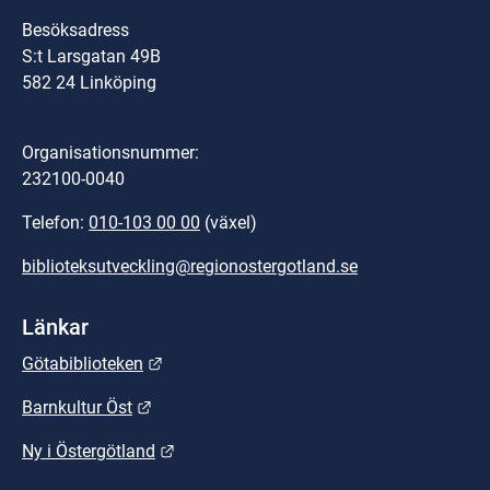
Besöksadress
S:t Larsgatan 49B
582 24 Linköping
Organisationsnummer:
232100-0040
Telefon: 
010-103 00 00
 (växel)
biblioteksutveckling@regionostergotland.se
Länkar
Länk till annan webbplats.
Götabiblioteken
Länk till annan webbplats.
Barnkultur Öst
Länk till annan webbplats.
Ny i Östergötland