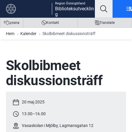
Region Östergötland
Gå till innehåll
Gå till meny
Gå till sidfot
Biblioteksutvecklin
g
Lyssna
Kontakt
Translate
Hem
Kalender
Skolbibmeet diskussionsträff
Skolbibmeet 
diskussionsträff
20 maj 2025
13.00
–
16.00
Vasaskolan i Mjölby, Lagmansgatan 12