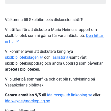
Välkomna till Skolbibmeets diskussionsträff!
Vi träffas för att diskutera Maria Heimers rapport om 
skolbibliotek som ni gärna får vara inlästa på. 
Den hittar 
Länk till annan webbplats, öppnas i nytt fönster.
ni här
Vi kommer även att diskutera kring nya 
Länk till annan webbplats, öppnas i nyt
Länk till annan webbplat
skolbibliotekslagen
 och 
läslistor
samt vårt 
skolbiblioteksuppdrag och andra uppdrag som påverkar 
arbetet i biblioteken.
Vi bjuder på sommarfika och det blir rundvisning på 
Vasaskolans bibliotek.
Senast anmälan 9/5 
till 
ida.ross@utb.linkoping.se
 eller 
ida.weyde@norrkoping.se
Varmt välkomna! 