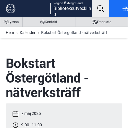
Region Östergötland
Gå till innehåll
Gå till meny
Gå till sidfot
Biblioteksutvecklin
g
Lyssna
Kontakt
Translate
Hem
Kalender
Bokstart Östergötland - nätverksträff
Bokstart 
Östergötland - 
nätverksträff
7 maj 2025
9.00
–
11.00