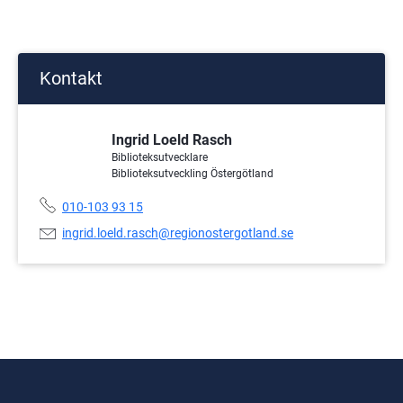
Kontakt
Ingrid Loeld Rasch
Biblioteksutvecklare
Biblioteksutveckling Östergötland
Telefonnummer:
010-103 93 15
E-
ingrid.loeld.rasch@regionostergotland.se
postadress: