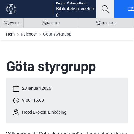
Region Östergötland
Gå till innehåll
Gå till meny
Gå till sidfot
Biblioteksutvecklin
g
Lyssna
Kontakt
Translate
Hem
Kalender
Göta styrgrupp
Göta styrgrupp
23 januari 2026
9.00
–
16.00
Hotel Ekoxen, Linköping
Välkommen till Göta styrgruppsmöte, dagordning skickas 