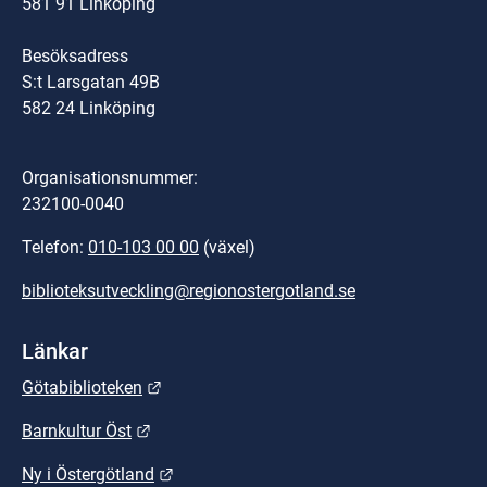
581 91 Linköping
Besöksadress
S:t Larsgatan 49B
582 24 Linköping
Organisationsnummer:
232100-0040
Telefon: 
010-103 00 00
 (växel)
biblioteksutveckling@regionostergotland.se
Länkar
Länk till annan webbplats.
Götabiblioteken
Länk till annan webbplats.
Barnkultur Öst
Länk till annan webbplats.
Ny i Östergötland