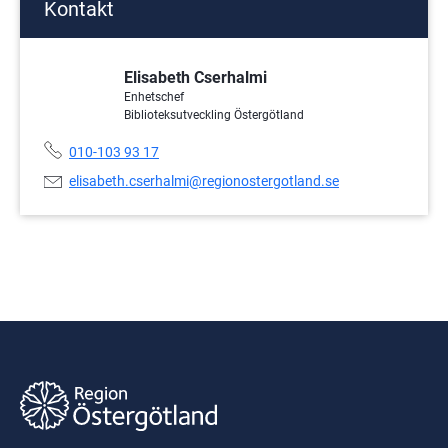
Kontakt
Elisabeth Cserhalmi
Enhetschef
Biblioteksutveckling Östergötland
Telefonnummer:
010-103 93 17
E-
elisabeth.cserhalmi@regionostergotland.se
postadress: