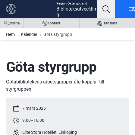
Region Östergötland
Gå till innehåll
Gå till meny
Gå till sidfot
Biblioteksutvecklin
g
Lyssna
Kontakt
Translate
Hem
Kalender
Göta styrgrupp
Göta styrgrupp
Götabibliotekens arbetsgrupper återkopplar till 
styrgruppen
7 mars 2025
9.00
–
16.00
Elite Stora Hotellet, Linköping